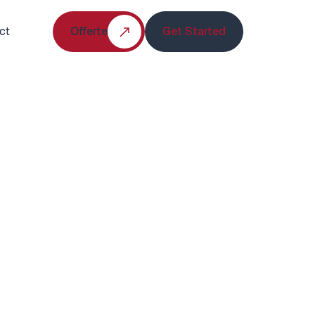
ct
Offerte
Get Started
Offerte
Get Started