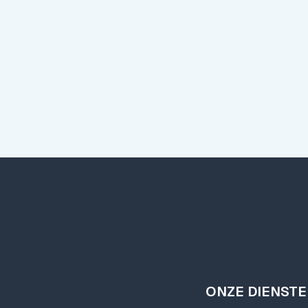
Meer lezen
Meer lezen
ONZE DIENST