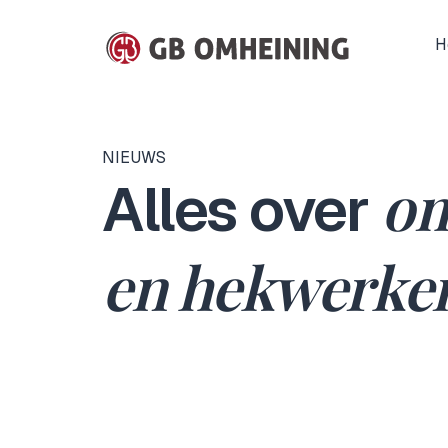
H
NIEUWS
om
Alles over
en hekwerke