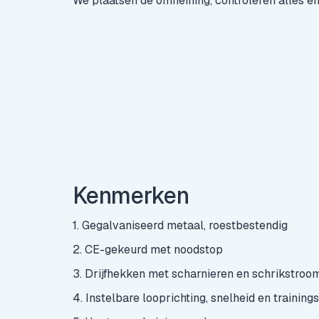
We plaatsen de omheining, controleren alles en
Huub Aaldering
Montage expert
Kenmerken
1. Gegalvaniseerd metaal, roestbestendig
2. CE-gekeurd met noodstop
3. Drijfhekken met scharnieren en schrikstroo
4. Instelbare looprichting, snelheid en training