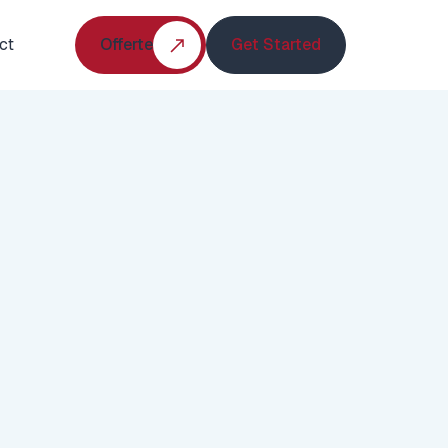
ct
Offerte
Get Started
Offerte
Get Started
Klant
Particulier
Locatie
Gelderland
Functie
Dierenverblijf
Datum