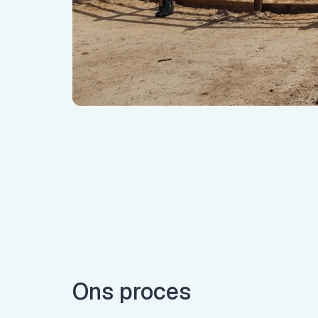
Gijs Berendsen
Eigenaar GB Omheining
Ons proces