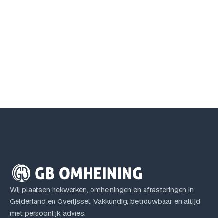
Prikkeldraad afrastering
Houd ongewenste gasten buiten en dieren binnen
met draad- of prikkeldraadafrastering.
Locatie
Toepassing
Tijd
Gelderland
Erfafscheiding
1 - 3 dagen
Wij plaatsen hekwerken, omheiningen en afrasteringen in
Gelderland en Overijssel. Vakkundig, betrouwbaar en altijd
met persoonlijk advies.